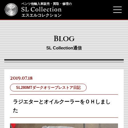
ベンツ他輸入車販売・買取・修理の
menu
エスエルコレクション
Blog
SL Collection通信
2019.07.18
SL280MTダークオリーブレストア日記
ラジエターとオイルクーラーをＯＨしまし
た