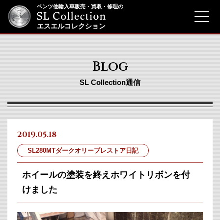
ベンツ他輸入車販売・買取・修理の
menu
エスエルコレクション
Blog
SL Collection通信
2019.05.18
SL280MTダークオリーブレストア日記
ホイールの塗装を終えホワイトリボンを付
けました