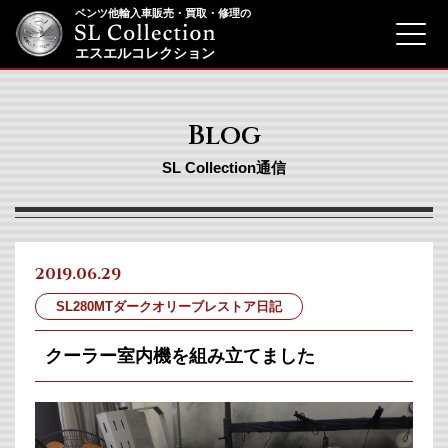
ベンツ他輸入車販売・買取・修理の
menu
エスエルコレクション
Blog
SL Collection通信
2019.06.29
SL280MTダークオリーブレストア日記
クーラー室内機を組み立てました