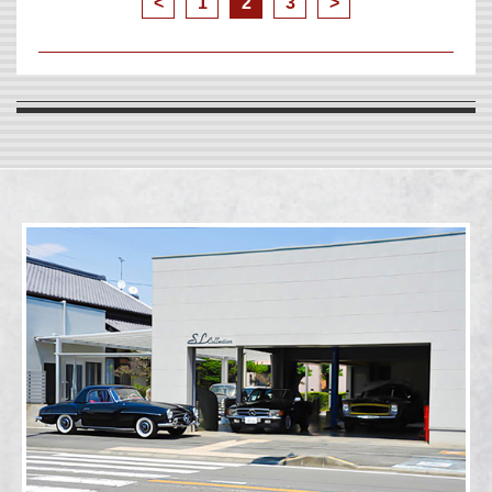
<
1
2
3
>