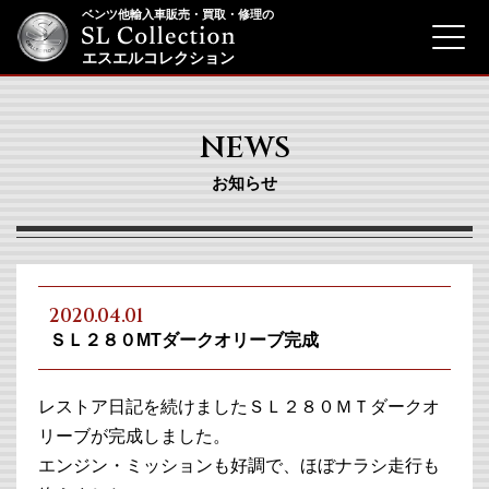
ベンツ他輸入車販売・買取・修理の
menu
エスエルコレクション
NEWS
お知らせ
2020.04.01
ＳＬ２８０MTダークオリーブ完成
レストア日記を続けましたＳＬ２８０ＭＴダークオ
リーブが完成しました。
エンジン・ミッションも好調で、ほぼナラシ走行も